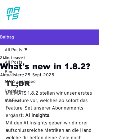
Beitrag
All Posts
2 Min. Lesezeit
All Posts
What's new in 1.8.2?
Blog
Aktualisiert:
25. Sept. 2025
MATS Explained
TL;DR
Updates
Mit MATS 1.8.2 stellen wir unser erstes 
AI Feature vor, welches ab sofort das 
Releases
Feature-Set unserer Abonnements 
ergänzt: 
AI Insights
.
Mit den AI Insights geben wir dir drei 
aufschlussreiche Metriken an die Hand 
welche dir helfen deine Ziele noch 