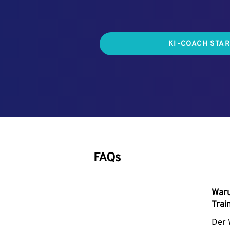
KI-COACH STA
FAQs
Waru
Trai
Der 