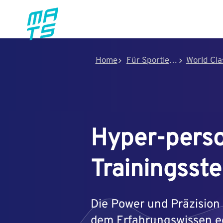
FEATUR
Home
Für Sportler:innen
World Cla
Hyper-perso
Trainingsst
Die Power und Präzision
dem Erfahrungswissen e