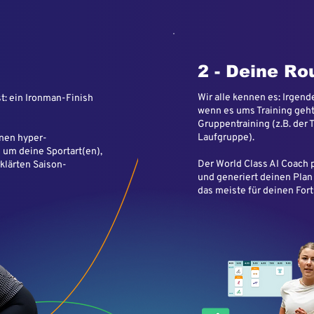
2 - Deine Ro
Wir alle kennen es: Irge
st: ein Ironman-Finish
wenn es ums Training geht
Gruppentraining (z.B. der 
Laufgruppe).
inen hyper-
d um deine Sportart(en),
Der World Class AI Coach p
klärten Saison-
und generiert deinen Plan
das meiste für deinen Fort