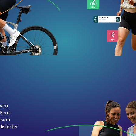
 von
kout-
esem
isierter