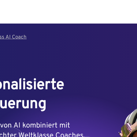
ES
WORLD CLASS AI COACH
ss AI Coach
nalisierte
euerung
 von AI kombiniert mit
chter
Weltklasse
Coaches.