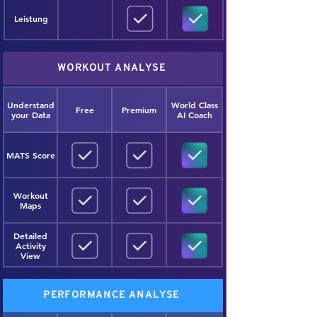
Leistung
WORKOUT ANALYSE
Understand
World Class
Free
Premium
your Data
AI Coach
MATS Score
Workout
Maps
Detailed
Activity
View
PERFORMANCE ANALYSE