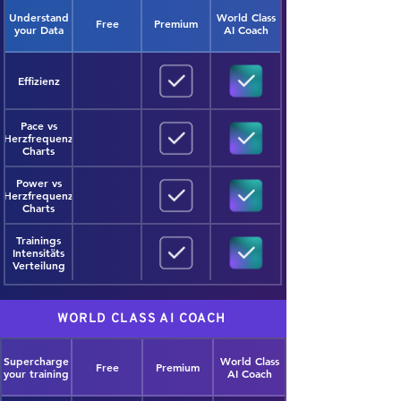
Understand
World Class
Free
Premium
your Data
AI Coach
Effizienz
Pace vs
Herzfrequenz
Charts
Power vs
Herzfrequenz
Charts
Trainings
Intensitäts
Verteilung
WORLD CLASS AI COACH
Supercharge
World Class
Free
Premium
your training
AI Coach