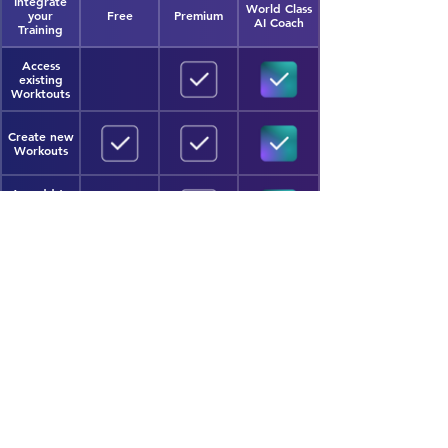
Integrate
World Class
your
Free
Premium
AI Coach
Training
Access
existing
Worktouts
Create new
Workouts
Accedd to
Workout
Videos
DIAGNOSTIC
Integrate
World Class
your
Free
Premium
AI Coach
Training
1x
kostenlose
Remote
Diagnostic
Remote