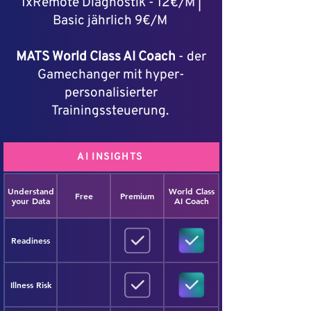
1xRemote Diagnostik - 12€/M |
Basic jährlich 9€/M
MATS World Class AI Coach
- der
Gamechanger mit hyper-
personalisierter
Trainingssteuerung.
AI INSIGHTS
Understand
World Class
Free
Premium
your Data
AI Coach
Readiness
Illness Risk