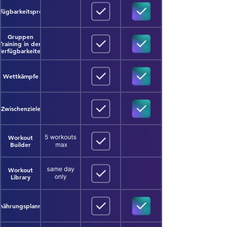
fügbarkeitsprofile
Gruppen
Training in den
Verfügbarkeiten
Wettkämpfe
Zwischenziele
Workout
Builder
Workout
Library
nährungsplanner