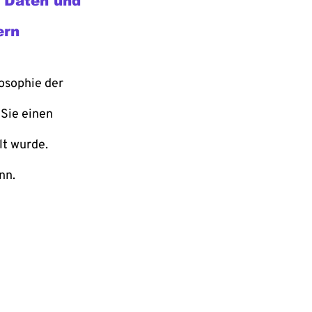
n Daten und
ern
losophie der
 Sie einen
lt wurde.
nn.