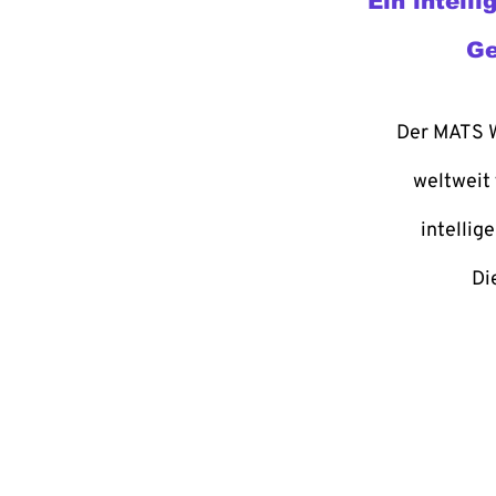
Ein intell
Ge
Der MATS 
weltweit 
intellig
Di