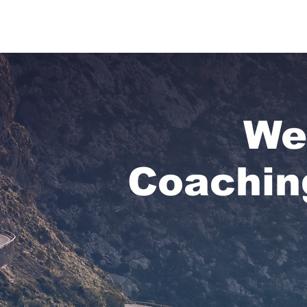
ES
WORLD CLASS AI COACH
We
Coaching