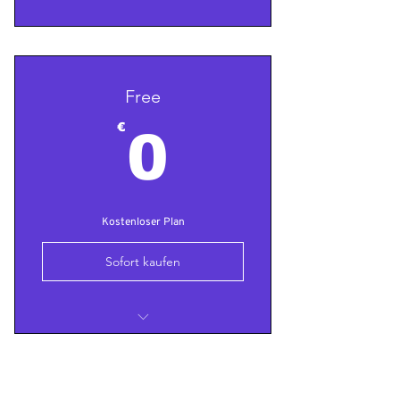
Free
0€
€
0
Kostenloser Plan
Sofort kaufen
Test
Test 2